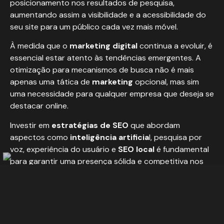
posicionamento nos resultados de pesquisa,
aumentando assim a visibilidade e a acessibilidade do
seu site para um público cada vez mais móvel.
À medida que o
marketing digital
continua a evoluir, é
essencial estar atento às tendências emergentes. A
otimização para mecanismos de busca não é mais
apenas uma tática de
marketing
opcional, mas sim
uma necessidade para qualquer empresa que deseja se
destacar online.
Investir em
estratégias de SEO
que abordam
aspectos como
inteligência artificia
l, pesquisa por
voz, experiência do usuário e
SEO local
é fundamental
para garantir uma presença sólida e competitiva nos
resultados de busca.
Portanto, ao acompanhar de perto as
tendências de
SE
O e adaptar suas estratégias de acordo, você
estará posicionando sua marca para o sucesso a longo