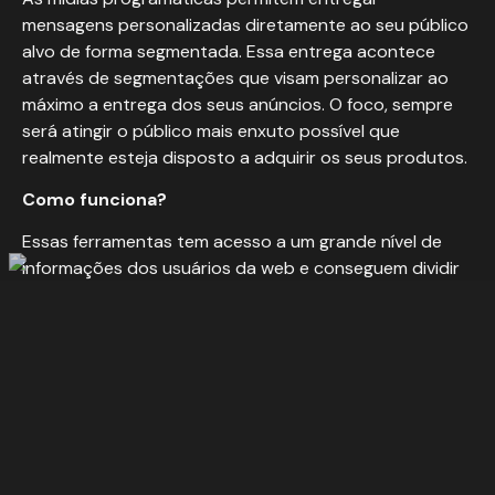
mensagens personalizadas diretamente ao seu público
alvo de forma segmentada. Essa entrega acontece
através de segmentações que visam personalizar ao
máximo a entrega dos seus anúncios. O foco, sempre
será atingir o público mais enxuto possível que
realmente esteja disposto a adquirir os seus produtos.
Como funciona?
Essas ferramentas tem acesso a um grande nível de
informações dos usuários da web e conseguem dividir
os usuários por diferentes características, o que
consequentemente permite você anunciante atingir
com precisão o seu público alvo.
Atualmente o Google Ads oferece mídias segmentadas
que são uma boa opção para anunciantes com menos
investimento atingir o seu público alvo. Aqui, a
capacidade de identificar o público é limitada, mas se